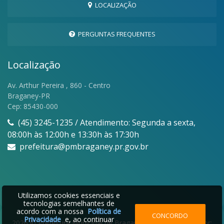
LOCALIZAÇÃO
PERGUNTAS FREQUENTES
Localização
Av. Arthur Pereira , 860 - Centro
Braganey-PR
Cep: 85430-000
(45) 3245-1235 / Atendimento: Segunda a sexta,
08:00h às 12:00h e 13:30h às 17:30h
prefeitura@pmbraganey.pr.gov.br
Utilizamos cookies essenciais e
tecnologias semelhantes de
acordo com a nossa
Política de
CONCORDO
Privacidade
e, ao continuar
2026 © Prefeitura Municipal de Braganey | Desenvolvido por: