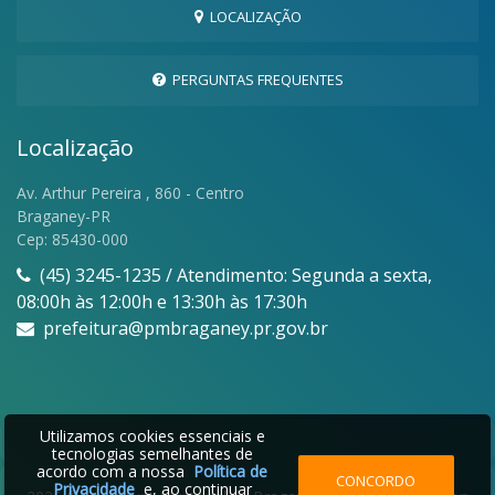
LOCALIZAÇÃO
PERGUNTAS FREQUENTES
Localização
Av. Arthur Pereira , 860 - Centro
Braganey-PR
Cep: 85430-000
(45) 3245-1235 / Atendimento: Segunda a sexta,
08:00h às 12:00h e 13:30h às 17:30h
prefeitura@pmbraganey.pr.gov.br
Utilizamos cookies essenciais e
tecnologias semelhantes de
acordo com a nossa
Política de
CONCORDO
Privacidade
e, ao continuar