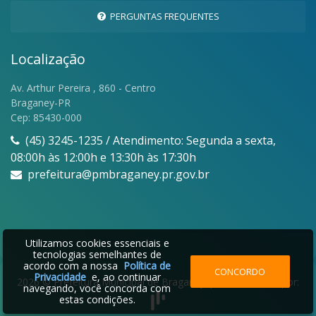
PERGUNTAS FREQUENTES
Localização
Av. Arthur Pereira , 860 - Centro
Braganey-PR
Cep: 85430-000
(45) 3245-1235 / Atendimento: Segunda a sexta,
08:00h às 12:00h e 13:30h às 17:30h
prefeitura@pmbraganey.pr.gov.br
Utilizamos cookies essenciais e
tecnologias semelhantes de
acordo com a nossa
Política de
CONCORDO
Privacidade
e, ao continuar
2026 © Prefeitura Municipal de Braganey | Desenvolvido por:
navegando, você concorda com
estas condições.